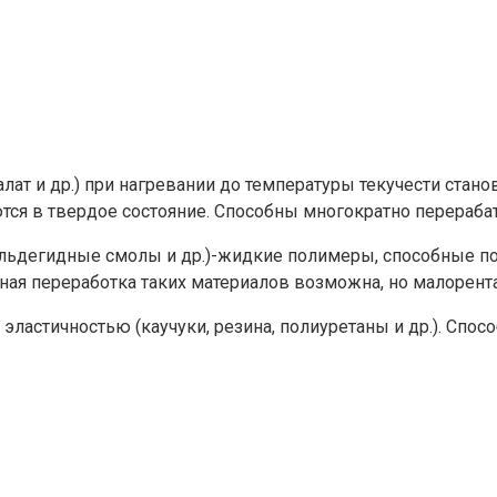
алат и др.) при нагревании до температуры текучести ста
ся в твердое состояние. Способны многократно перераба
ьдегидные смолы и др.)-жидкие полимеры, способные под
ная переработка таких материалов возможна, но малорент
астичностью (каучуки, резина, полиуретаны и др.). Спос