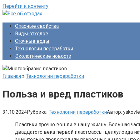
Перейти к контенту
Опасные свойства
Виды отходов
Сточные воды
Технологии переработки
Экологические новости
Главная
»
Технологии переработки
Польза и вред пластиков
31.10.2024
Рубрика:
Технологии переработки
Автор:
yakovl
Пластики прочно вошли в нашу жизнь. Большая част
двадцатого века первой пластмассы-целлулоида нач
значительно превосходили природные аналоги, что