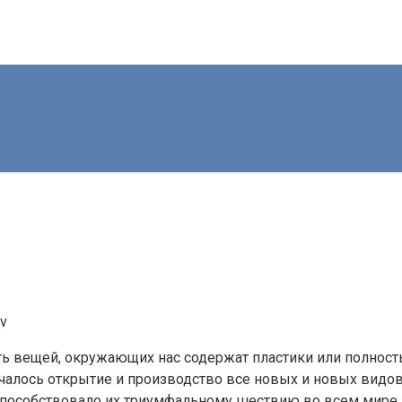
ev
ь вещей, окружающих нас содержат пластики или полностью
алось открытие и производство все новых и новых видов
 способствовало их триумфальному шествию во всем мире.