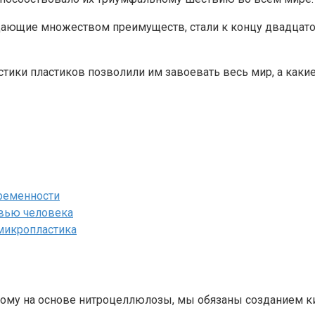
дающие множеством преимуществ, стали к концу двадцато
стики пластиков позволили им завоевать весь мир, а каки
ременности
вью человека
микропластика
ому на основе нитроцеллюлозы, мы обязаны созданием ки