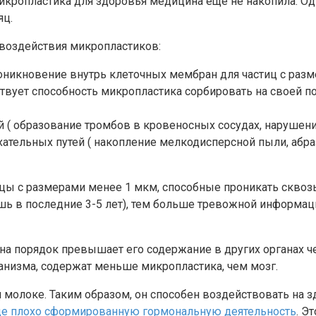
икропластика для здоровья медицина еще не накопила. Од
яц.
воздействия микропластиков:
оникновение внутрь клеточных мембран для частиц с разм
ствует способность микропластика сорбировать на своей 
 ( образование тромбов в кровеносных сосудах, нарушени
тельных путей ( накопление мелкодисперсной пыли, абр
цы с размерами менее 1 мкм, способные проникать скво
ишь в последние 3-5 лет), тем больше тревожной информа
 на порядок превышает его содержание в других органах ч
анизма, содержат меньше микропластика, чем мозг.
м молоке. Таким образом, он способен воздействовать на
еще плохо сформированную гормональную деятельность
. Э