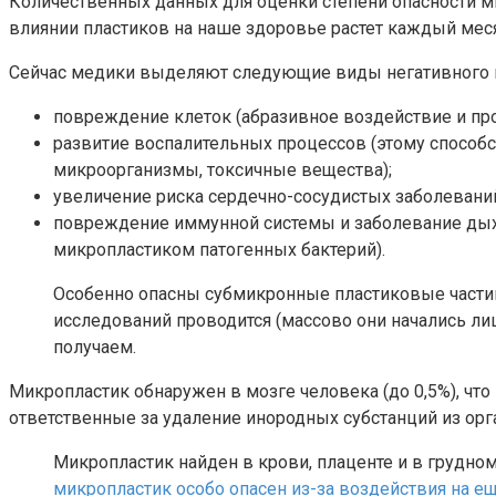
Количественных данных для оценки степени опасности м
влиянии пластиков на наше здоровье растет каждый мес
Сейчас медики выделяют следующие виды негативного 
повреждение клеток (абразивное воздействие и пр
развитие воспалительных процессов (этому способ
микроорганизмы, токсичные вещества);
увеличение риска сердечно-сосудистых заболеваний
повреждение иммунной системы и заболевание дыха
микропластиком патогенных бактерий).
Особенно опасны субмикронные пластиковые части
исследований проводится (массово они начались л
получаем.
Микропластик обнаружен в мозге человека (до 0,5%), что
ответственные за удаление инородных субстанций из орг
Микропластик найден в крови, плаценте и в грудно
микропластик особо опасен из-за воздействия на 