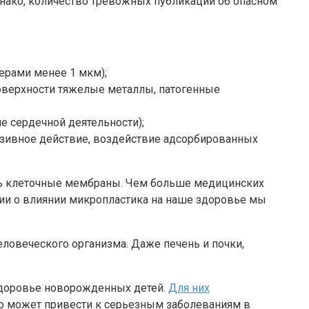
нако, количество тревожных публикаций об опасном
ерами менее 1 мкм);
поверхности тяжелые металлы, патогенные
е сердечной деятельности);
азивное действие, воздействие адсорбированных
зь клеточные мембраны. Чем больше медицинских
ции о влиянии микропластика на наше здоровье мы
еловеческого организма. Даже печень и почки,
 здоровье новорожденных детей.
Для них
то может привести к серьезным заболеваниям в