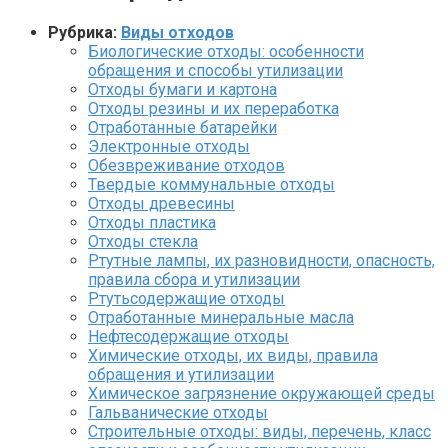
Рубрика:
Виды отходов
Биологические отходы: особенности
обращения и способы утилизации
Отходы бумаги и картона
Отходы резины и их переработка
Отработанные батарейки
Электронные отходы
Обезвреживание отходов
Твердые коммунальные отходы
Отходы древесины
Отходы пластика
Отходы стекла
Ртутные лампы, их разновидности, опасность,
правила сбора и утилизации
Ртутьсодержащие отходы
Отработанные минеральные масла
Нефтесодержащие отходы
Химические отходы, их виды, правила
обращения и утилизации
Химическое загрязнение окружающей среды
Гальванические отходы
Строительные отходы: виды, перечень, класс