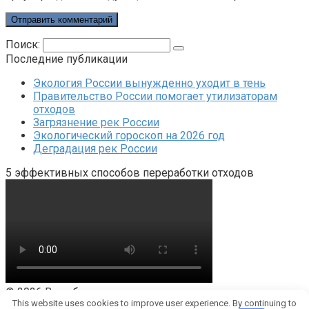
Поиск:
Последние публикации
Экология России вынужденно уходит в тень
Правительство России помогает утилизаторам
отходов
Загрязнение рек России
Экологический гороскоп на 2026 год
Деградация рек России
5 эффективных способов переработки отходов
© 2026 Все об отходах
This website uses cookies to improve user experience. By continuing to
Карта сайта
Контакты
Политика конфиденциальности